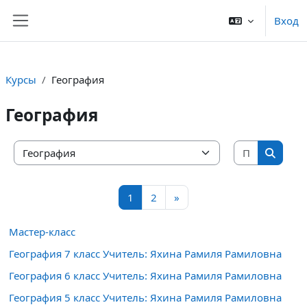
Перейти к основному содержанию
Вход
Боковая панель
Курсы
География
География
Поиск ку
Категории курсов
Поиск 
Страница 1
Страница 2
Следующая страница
1
2
»
Мастер-класс
География 7 класс Учитель: Яхина Рамиля Рамиловна
География 6 класс Учитель: Яхина Рамиля Рамиловна
География 5 класс Учитель: Яхина Рамиля Рамиловна