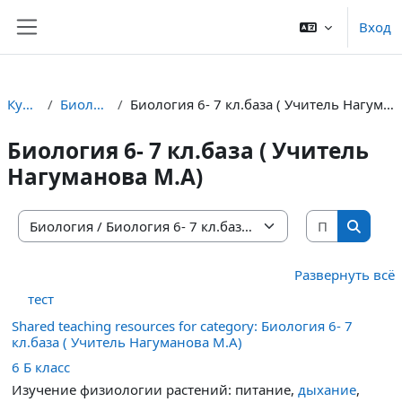
Перейти к основному содержанию
Вход
Боковая панель
Курсы
Биология
Биология 6- 7 кл.база ( Учитель Нагуманова М.А)
Биология 6- 7 кл.база ( Учитель
Нагуманова М.А)
Поиск ку
Категории курсов
Поиск 
Развернуть всё
тест
Shared teaching resources for category: Биология 6- 7
кл.база ( Учитель Нагуманова М.А)
6 Б класс
Изучение физиологии растений: питание,
дыхание
,