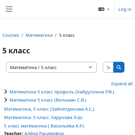
Skip to main content
Log in
Side panel
Courses
Математика
5 класс
5 класс
Search co
Course categories
Search 
Expand all
Математика 5 класс профиль (Хайруллина Р.Ф.)
Математика 5 класс (Вильман С.В.)
Математика, 5 класс (Зайнетдинова А.С.)
Математика. 5 класс. Харунова Э.Ш.
5 класс математика ( Васильева А.Р.)
Teacher:
Алёна Расимовна