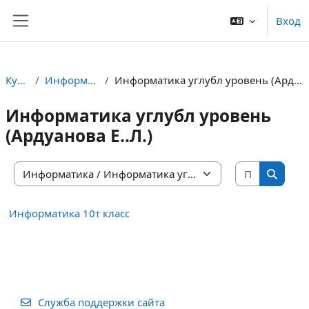
Перейти к основному содержанию
Вход
Боковая панель
Курсы
Информатика
Информатика углубл уровень (Ардуанова Е..Л.)
Информатика углубл уровень
(Ардуанова Е..Л.)
Поиск ку
Категории курсов
Поиск 
Информатика 10т класс
Служба поддержки сайта