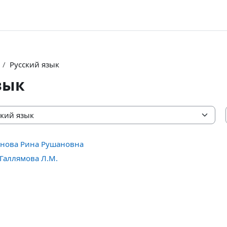
Русский язык
зык
унова Рина Рушановна
 Галлямова Л.М.