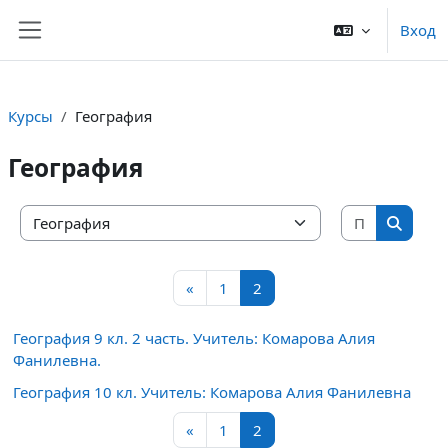
Перейти к основному содержанию
Вход
Боковая панель
Курсы
География
География
Поиск ку
Категории курсов
Поиск 
Предыдущая страница
Страница 1
Страница 2
«
1
2
География 9 кл. 2 часть. Учитель: Комарова Алия
Фанилевна.
География 10 кл. Учитель: Комарова Алия Фанилевна
Предыдущая страница
Страница 1
Страница 2
«
1
2